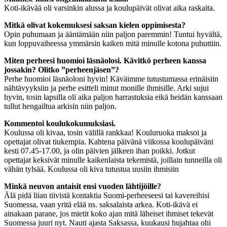
Koti-ikävää oli varsinkin alussa ja koulupäivät olivat aika raskaita.
Mitkä olivat kokemuksesi saksan kielen oppimisesta?
Opin puhumaan ja ääntämään niin paljon paremmin! Tuntui hyvältä,
kun loppuvaiheessa ymmärsin kaiken mitä minulle kotona puhuttiin.
Miten perheesi huomioi läsnäolosi. Kävitkö perheen kanssa
jossakin? Olitko ”perheenjäsen”?
Perhe huomioi läsnäoloni hyvin! Käväimme tutustumassa erinäisiin
nähtävyyksiin ja perhe esitteli minut monille ihmisille. Arki sujui
hyvin, tosin lapsilla oli aika paljon harrastuksia eikä heidän kanssaan
tullut hengailtua arkisin niin paljon.
Kommentoi koulukokumuksiasi.
Koulussa oli kivaa, tosin välillä rankkaa! Kouluruoka maksoi ja
opettajat olivat tiukempia. Kahtena päivänä viikossa koulupäiväni
kesti 07.45-17.00, ja olin päivien jälkeen ihan poikki. Jotkut
opettajat keksivät minulle kaikenlaista tekemistä, joillain tunneilla oli
vähän tylsää. Koulussa oli kiva tutustua uusiin ihmisiin
Minkä neuvon antaisit ensi vuoden lähtijöille?
Älä pidä liian tiivistä kontaktia Suomi-perheeseesi tai kavereihisi
Suomessa, vaan yritä elää ns. saksalaista arkea. Koti-ikävä ei
ainakaan parane, jos mietit koko ajan mitä läheiset ihmiset tekevät
Suomessa juuri nyt. Nauti ajasta Saksassa, kuukausi hujahtaa ohi