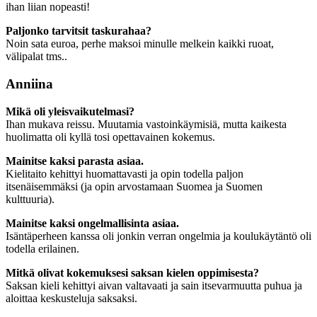
ihan liian nopeasti!
Paljonko tarvitsit taskurahaa?
Noin sata euroa, perhe maksoi minulle melkein kaikki ruoat,
välipalat tms..
Anniina
Mikä oli yleisvaikutelmasi?
Ihan mukava reissu. Muutamia vastoinkäymisiä, mutta kaikesta
huolimatta oli kyllä tosi opettavainen kokemus.
Mainitse kaksi parasta asiaa.
Kielitaito kehittyi huomattavasti ja opin todella paljon
itsenäisemmäksi (ja opin arvostamaan Suomea ja Suomen
kulttuuria).
Mainitse kaksi ongelmallisinta asiaa.
Isäntäperheen kanssa oli jonkin verran ongelmia ja koulukäytäntö oli
todella erilainen.
Mitkä olivat kokemuksesi saksan kielen oppimisesta?
Saksan kieli kehittyi aivan valtavaati ja sain itsevarmuutta puhua ja
aloittaa keskusteluja saksaksi.