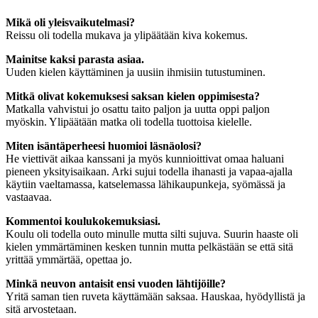
Mikä oli yleisvaikutelmasi?
Reissu oli todella mukava ja ylipäätään kiva kokemus.
Mainitse kaksi parasta asiaa.
Uuden kielen käyttäminen ja uusiin ihmisiin tutustuminen.
Mitkä olivat kokemuksesi saksan kielen oppimisesta?
Matkalla vahvistui jo osattu taito paljon ja uutta oppi paljon
myöskin. Ylipäätään matka oli todella tuottoisa kielelle.
Miten isäntäperheesi huomioi läsnäolosi?
He viettivät aikaa kanssani ja myös kunnioittivat omaa haluani
pieneen yksityisaikaan. Arki sujui todella ihanasti ja vapaa-ajalla
käytiin vaeltamassa, katselemassa lähikaupunkeja, syömässä ja
vastaavaa.
Kommentoi koulukokemuksiasi.
Koulu oli todella outo minulle mutta silti sujuva. Suurin haaste oli
kielen ymmärtäminen kesken tunnin mutta pelkästään se että sitä
yrittää ymmärtää, opettaa jo.
Minkä neuvon antaisit ensi vuoden lähtijöille?
Yritä saman tien ruveta käyttämään saksaa. Hauskaa, hyödyllistä ja
sitä arvostetaan.