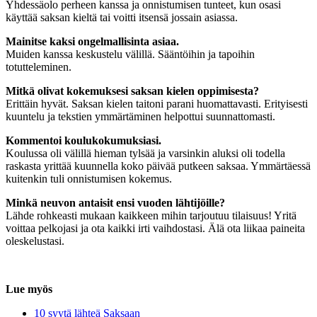
Yhdessäolo perheen kanssa ja onnistumisen tunteet, kun osasi
käyttää saksan kieltä tai voitti itsensä jossain asiassa.
Mainitse kaksi ongelmallisinta asiaa.
Muiden kanssa keskustelu välillä. Sääntöihin ja tapoihin
totutteleminen.
Mitkä olivat kokemuksesi saksan kielen oppimisesta?
Erittäin hyvät. Saksan kielen taitoni parani huomattavasti. Erityisesti
kuuntelu ja tekstien ymmärtäminen helpottui suunnattomasti.
Kommentoi koulukokumuksiasi.
Koulussa oli välillä hieman tylsää ja varsinkin aluksi oli todella
raskasta yrittää kuunnella koko päivää putkeen saksaa. Ymmärtäessä
kuitenkin tuli onnistumisen kokemus.
Minkä neuvon antaisit ensi vuoden lähtijöille?
Lähde rohkeasti mukaan kaikkeen mihin tarjoutuu tilaisuus! Yritä
voittaa pelkojasi ja ota kaikki irti vaihdostasi. Älä ota liikaa paineita
oleskelustasi.
Lue myös
10 syytä lähteä Saksaan