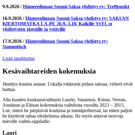
9.9.2026
/
Hämeenlinnan Suomi-Saksa yhdistys ry: Treffpunkt
16.9.2026
/
Hämeenlinnan Suomi-Saksa yhdistys ry: SAKSAN
KIERTOMATKA LA-PE 26.9.-3.10. Kaikille SSYL:n
yhdistysten jäsenille ja ystäville
17.9.2026
/
Hämeenlinnan Suomi-Saksa yhdistys ry:
Stammtisch
Lisää tapahtumia
Kesävaihtareiden kokemuksia
Jännitys kuuluu asiaan. Uskalla rohkeasti puhua saksaa, virheet eivät
haittaa.
Alla kuuden kuukausivaihtarin Laurin, Vanamon, Kiiran, Veeran,
Anniinan ja Eliisan kokemuksia vaihdosta vuosilta 2023 – 2015.
Lue, miten he pärjäsivät koulussa ja isäntäperheessä, tai miten paljon
he käyttivät rahaa oleskelunsa aikana. He myös antavat neuvoja
tuleville vaihto-oppilaille.
Lauri