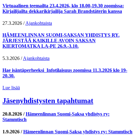
Virtuaalinen teemailta 23.4.2026, klo 18.00-19.30 zoomissa:
Kirjailijailta dekkarikirjailija Sarah Brandstäterin kanssa
27.3.2026
/
Ajankohtaista
HÄMEENLINNAN SUOMI-SAKSAN YHDISTYS RY.
JÄRJESTÄÄ KAIKILLE AVOIN SAKSAN
KIERTOMATKA LA-PE 26.9.-3.10.
5.3.2026
/
Ajankohtaista
Hae isäntäperheeksi_Infotilaisuus zoomissa 11.3.2026 klo 19-
20.30.
Lue lisää
Jäsenyhdistysten tapahtumat
20.8.2026
/
Hämeenlinnan Suomi-Saksa yhdistys ry:
Stammtisch
1.9.2026
/
Hämeenlinnan Suomi-Saksa yhdistys ry: Stammtisch