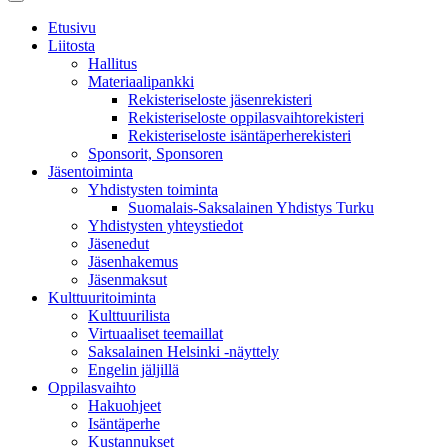
Etusivu
Liitosta
Hallitus
Materiaalipankki
Rekisteriseloste jäsenrekisteri
Rekisteriseloste oppilasvaihtorekisteri
Rekisteriseloste isäntäperherekisteri
Sponsorit, Sponsoren
Jäsentoiminta
Yhdistysten toiminta
Suomalais-Saksalainen Yhdistys Turku
Yhdistysten yhteystiedot
Jäsenedut
Jäsenhakemus
Jäsenmaksut
Kulttuuritoiminta
Kulttuurilista
Virtuaaliset teemaillat
Saksalainen Helsinki -näyttely
Engelin jäljillä
Oppilasvaihto
Hakuohjeet
Isäntäperhe
Kustannukset