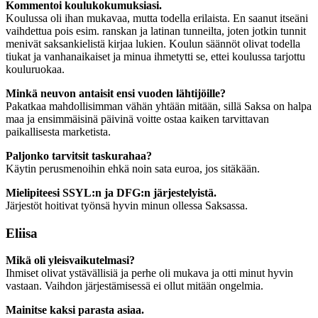
Kommentoi koulukokumuksiasi.
Koulussa oli ihan mukavaa, mutta todella erilaista. En saanut itseäni
vaihdettua pois esim. ranskan ja latinan tunneilta, joten jotkin tunnit
menivät saksankielistä kirjaa lukien. Koulun säännöt olivat todella
tiukat ja vanhanaikaiset ja minua ihmetytti se, ettei koulussa tarjottu
kouluruokaa.
Minkä neuvon antaisit ensi vuoden lähtijöille?
Pakatkaa mahdollisimman vähän yhtään mitään, sillä Saksa on halpa
maa ja ensimmäisinä päivinä voitte ostaa kaiken tarvittavan
paikallisesta marketista.
Paljonko tarvitsit taskurahaa?
Käytin perusmenoihin ehkä noin sata euroa, jos sitäkään.
Mielipiteesi SSYL:n ja DFG:n järjestelyistä.
Järjestöt hoitivat työnsä hyvin minun ollessa Saksassa.
Eliisa
Mikä oli yleisvaikutelmasi?
Ihmiset olivat ystävällisiä ja perhe oli mukava ja otti minut hyvin
vastaan. Vaihdon järjestämisessä ei ollut mitään ongelmia.
Mainitse kaksi parasta asiaa.