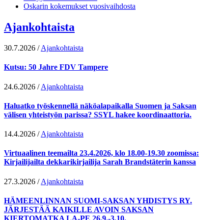
Oskarin kokemukset vuosivaihdosta
Ajankohtaista
30.7.2026
/
Ajankohtaista
Kutsu: 50 Jahre FDV Tampere
24.6.2026
/
Ajankohtaista
Haluatko työskennellä näköalapaikalla Suomen ja Saksan
välisen yhteistyön parissa? SSYL hakee koordinaattoria.
14.4.2026
/
Ajankohtaista
Virtuaalinen teemailta 23.4.2026, klo 18.00-19.30 zoomissa:
Kirjailijailta dekkarikirjailija Sarah Brandstäterin kanssa
27.3.2026
/
Ajankohtaista
HÄMEENLINNAN SUOMI-SAKSAN YHDISTYS RY.
JÄRJESTÄÄ KAIKILLE AVOIN SAKSAN
KIERTOMATKA LA-PE 26.9.-3.10.