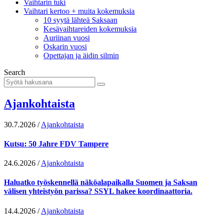
Vaihtarin tuki
Vaihtari kertoo + muita kokemuksia
10 syytä lähteä Saksaan
Kesävaihtareiden kokemuksia
Auriinan vuosi
Oskarin vuosi
Opettajan ja äidin silmin
Search
Ajankohtaista
30.7.2026
/
Ajankohtaista
Kutsu: 50 Jahre FDV Tampere
24.6.2026
/
Ajankohtaista
Haluatko työskennellä näköalapaikalla Suomen ja Saksan
välisen yhteistyön parissa? SSYL hakee koordinaattoria.
14.4.2026
/
Ajankohtaista