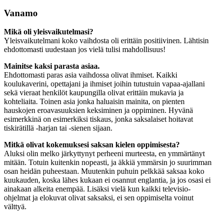
Vanamo
Mikä oli yleisvaikutelmasi?
Yleisvaikutelmani koko vaihdosta oli erittäin positiivinen. Lähtisin
ehdottomasti uudestaan jos vielä tulisi mahdollisuus!
Mainitse kaksi parasta asiaa.
Ehdottomasti paras asia vaihdossa olivat ihmiset. Kaikki
koulukaverini, opettajani ja ihmiset joihin tutustuin vapaa-ajallani
sekä vieraat henkilöt kaupungilla olivat erittäin mukavia ja
kohteliaita. Toinen asia jonka haluaisin mainita, on pienten
hauskojen eroavasuuksien keksiminen ja oppiminen. Hyvänä
esimerkkinä on esimerkiksi tiskaus, jonka saksalaiset hoitavat
tiskirätillä -harjan tai -sienen sijaan.
Mitkä olivat kokemuksesi saksan kielen oppimisesta?
Aluksi olin melko järkyttynyt perheeni murteesta, en ymmärtänyt
mitään. Totuin kuitenkin nopeasti, ja äkkiä ymmärsin jo suurimman
osan heidän puheestaan. Muutenkin puhuin pelkkää saksaa koko
kuukauden, koska lähes kukaan ei osannut englantia, ja jos osasi ei
ainakaan alkeita enempää. Lisäksi vielä kun kaikki televisio-
ohjelmat ja elokuvat olivat saksaksi, ei sen oppimiselta voinut
välttyä.