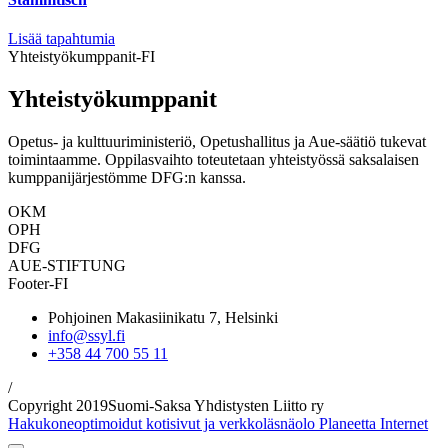
Lisää tapahtumia
Yhteistyökumppanit-FI
Yhteistyökumppanit
Opetus- ja kulttuuriministeriö, Opetushallitus ja Aue-säätiö tukevat
toimintaamme. Oppilasvaihto toteutetaan yhteistyössä saksalaisen
kumppanijärjestömme DFG:n kanssa.
OKM
OPH
DFG
AUE-STIFTUNG
Footer-FI
Pohjoinen Makasiinikatu 7, Helsinki
info@ssyl.fi
+358 44 700 55 11
/
Copyright 2019Suomi-Saksa Yhdistysten Liitto ry
Hakukoneoptimoidut kotisivut ja verkkoläsnäolo Planeetta Internet