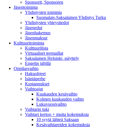
Sponsorit, Sponsoren
Jäsentoiminta
Yhdistysten toiminta
Suomalais-Saksalainen Yhdistys Turku
Yhdistysten yhteystiedot
Jäsenedut
Jäsenhakemus
Jäsenmaksut
Kulttuuritoiminta
Kulttuurilista
Virtuaaliset teemaillat
Saksalainen Helsinki -näyttely
Engelin jäljillä
Oppilasvaihto
Hakuohjeet
Isäntäperhe
Kustannukset
Vaihtoajat
Kuukauden kesävaihto
Kolmen kuukauden vaihto
Lukuvuosivaihto
Vaihtarin tuki
Vaihtari kertoo + muita kokemuksia
10 syytä lähteä Saksaan
Kesävaihtareiden kokemuksia