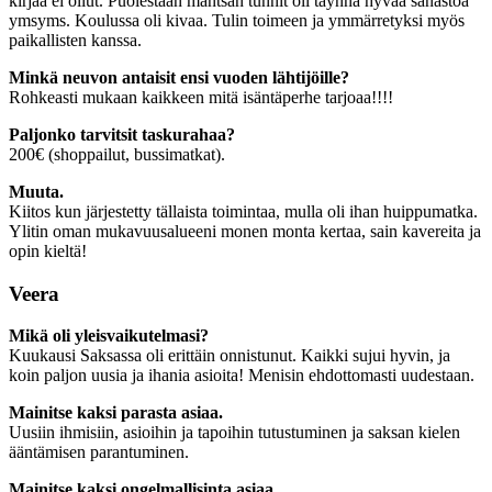
kirjaa ei ollut. Puolestaan mantsan tunnit oli täynnä hyvää sanastoa
ymsyms. Koulussa oli kivaa. Tulin toimeen ja ymmärretyksi myös
paikallisten kanssa.
Minkä neuvon antaisit ensi vuoden lähtijöille?
Rohkeasti mukaan kaikkeen mitä isäntäperhe tarjoaa!!!!
Paljonko tarvitsit taskurahaa?
200€ (shoppailut, bussimatkat).
Muuta.
Kiitos kun järjestetty tällaista toimintaa, mulla oli ihan huippumatka.
Ylitin oman mukavuusalueeni monen monta kertaa, sain kavereita ja
opin kieltä!
Veera
Mikä oli yleisvaikutelmasi?
Kuukausi Saksassa oli erittäin onnistunut. Kaikki sujui hyvin, ja
koin paljon uusia ja ihania asioita! Menisin ehdottomasti uudestaan.
Mainitse kaksi parasta asiaa.
Uusiin ihmisiin, asioihin ja tapoihin tutustuminen ja saksan kielen
ääntämisen parantuminen.
Mainitse kaksi ongelmallisinta asiaa.