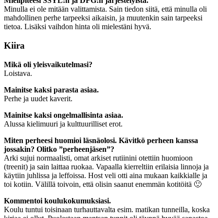
Mielipiteesi SSYL:n ja DFG:n järjestelyistä.
Minulla ei ole mitään valittamista. Sain tiedon siitä, että minulla oli
mahdollinen perhe tarpeeksi aikaisin, ja muutenkin sain tarpeeksi
tietoa. Lisäksi vaihdon hinta oli mielestäni hyvä.
Kiira
Mikä oli yleisvaikutelmasi?
Loistava.
Mainitse kaksi parasta asiaa.
Perhe ja uudet kaverit.
Mainitse kaksi ongelmallisinta asiaa.
Alussa kielimuuri ja kulttuurilliset erot.
Miten perheesi huomioi läsnäolosi. Kävitkö perheen kanssa
jossakin? Olitko ”perheenjäsen”?
Arki sujui normaalisti, omat arkiset rutiinini otettiin huomioon
(treenit) ja sain laittaa ruokaa. Vapaalla kierreltiin erilaisia linnoja ja
käytiin juhlissa ja leffoissa. Host veli otti aina mukaan kaikkialle ja
toi kotiin. Välillä toivoin, että olisin saanut enemmän kotitöitä 🙂
Kommentoi koulukokumuksiasi.
Koulu tuntui toisinaan turhauttavalta esim. matikan tunneilla, koska