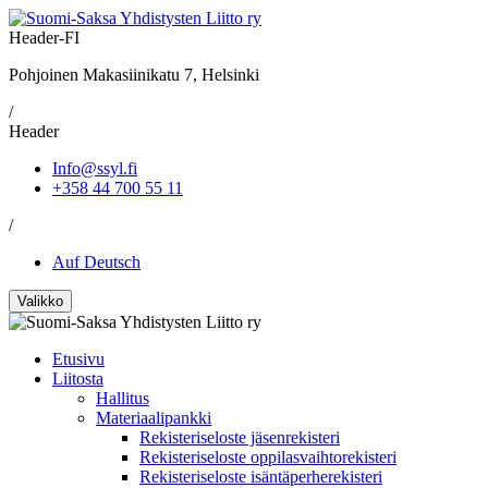
Header-FI
Pohjoinen Makasiinikatu 7, Helsinki
/
Header
Info@ssyl.fi
+358 44 700 55 11
/
Auf Deutsch
Valikko
Etusivu
Liitosta
Hallitus
Materiaalipankki
Rekisteriseloste jäsenrekisteri
Rekisteriseloste oppilasvaihtorekisteri
Rekisteriseloste isäntäperherekisteri