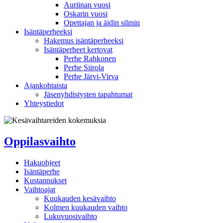
Auriinan vuosi
Oskarin vuosi
Opettajan ja äidin silmin
Isäntäperheeksi
Hakemus isäntäperheeksi
Isäntäperheet kertovat
Perhe Rahkonen
Perhe Siirola
Perhe Järvi-Virva
Ajankohtaista
Jäsenyhdistysten tapahtumat
Yhteystiedot
Oppilasvaihto
Hakuohjeet
Isäntäperhe
Kustannukset
Vaihtoajat
Kuukauden kesävaihto
Kolmen kuukauden vaihto
Lukuvuosivaihto