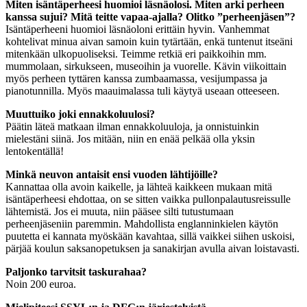
Miten isäntäperheesi huomioi läsnäolosi. Miten arki perheen
kanssa sujui? Mitä teitte vapaa-ajalla? Olitko ”perheenjäsen”?
Isäntäperheeni huomioi läsnäoloni erittäin hyvin. Vanhemmat
kohtelivat minua aivan samoin kuin tytärtään, enkä tuntenut itseäni
mitenkään ulkopuoliseksi. Teimme retkiä eri paikkoihin mm.
mummolaan, sirkukseen, museoihin ja vuorelle. Kävin viikoittain
myös perheen tyttären kanssa zumbaamassa, vesijumpassa ja
pianotunnilla. Myös maauimalassa tuli käytyä useaan otteeseen.
Muuttuiko joki ennakkoluulosi?
Päätin läteä matkaan ilman ennakkoluuloja, ja onnistuinkin
mielestäni siinä. Jos mitään, niin en enää pelkää olla yksin
lentokentällä!
Minkä neuvon antaisit ensi vuoden lähtijöille?
Kannattaa olla avoin kaikelle, ja lähteä kaikkeen mukaan mitä
isäntäperheesi ehdottaa, on se sitten vaikka pullonpalautusreissulle
lähtemistä. Jos ei muuta, niin pääsee silti tutustumaan
perheenjäseniin paremmin. Mahdollista englanninkielen käytön
puutetta ei kannata myöskään kavahtaa, sillä vaikkei siihen uskoisi,
pärjää koulun saksanopetuksen ja sanakirjan avulla aivan loistavasti.
Paljonko tarvitsit taskurahaa?
Noin 200 euroa.