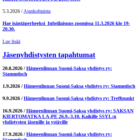
5.3.2026
/
Ajankohtaista
Hae isäntäperheeksi_Infotilaisuus zoomissa 11.3.2026 klo 19-
20.30.
Lue lisää
Jäsenyhdistysten tapahtumat
20.8.2026
/
Hämeenlinnan Suomi-Saksa yhdistys ry:
Stammtisch
1.9.2026
/
Hämeenlinnan Suomi-Saksa yhdistys ry: Stammtisch
9.9.2026
/
Hämeenlinnan Suomi-Saksa yhdistys ry: Treffpunkt
16.9.2026
/
Hämeenlinnan Suomi-Saksa yhdistys ry: SAKSAN
KIERTOMATKA LA-PE 26.9.-3.10. Kaikille SSYL:n
yhdistysten jäsenille ja ystäville
17.9.2026
/
Hämeenlinnan Suomi-Saksa yhdistys ry:
Stammtisch