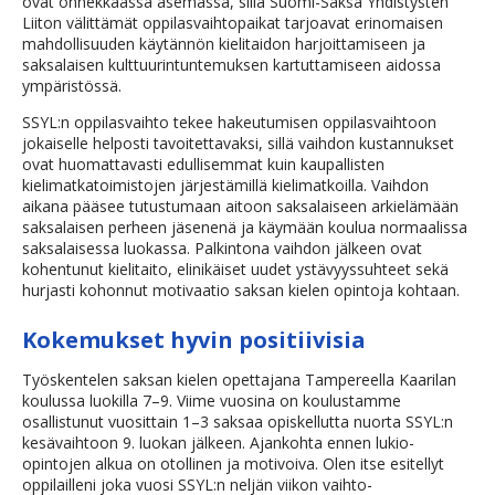
ovat onnekkaassa asemassa, sillä Suomi-Saksa Yhdistysten
Liiton välittämät oppilasvaihtopaikat tarjoavat erinomaisen
mahdollisuuden käytännön kielitaidon harjoittamiseen ja
saksalaisen kulttuurintuntemuksen kartuttamiseen aidossa
ympäristössä.
SSYL:n oppilasvaihto tekee hakeutumisen oppilasvaihtoon
jokaiselle helposti tavoitettavaksi, sillä vaihdon kustannukset
ovat huomattavasti edullisemmat kuin kaupallisten
kielimatkatoimistojen järjestämillä kielimatkoilla. Vaihdon
aikana pääsee tutustumaan aitoon saksalaiseen arkielämään
saksalaisen perheen jäsenenä ja käymään koulua normaalissa
saksalaisessa luokassa. Palkintona vaihdon jälkeen ovat
kohentunut kielitaito, elinikäiset uudet ystävyyssuhteet sekä
hurjasti kohonnut motivaatio saksan kielen opintoja kohtaan.
Kokemukset hyvin positiivisia
Työskentelen saksan kielen opettajana Tampereella Kaarilan
koulussa luokilla 7–9. Viime vuosina on koulustamme
osallistunut vuosittain 1–3 saksaa opiskellutta nuorta SSYL:n
kesävaihtoon 9. luokan jälkeen. Ajankohta ennen lukio-
opintojen alkua on otollinen ja motivoiva. Olen itse esitellyt
oppilailleni joka vuosi SSYL:n neljän viikon vaihto-