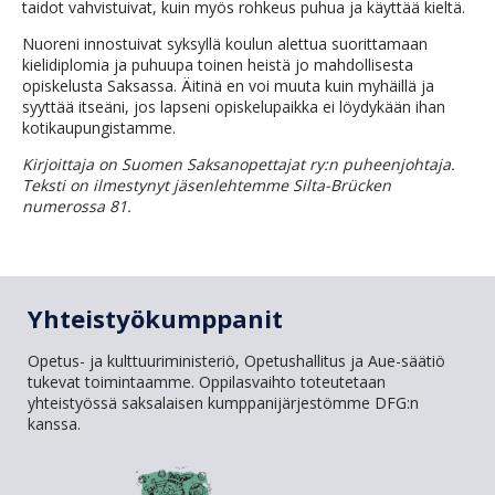
taidot vahvistuivat, kuin myös rohkeus puhua ja käyttää kieltä.
Nuoreni innostuivat syksyllä koulun alettua suorittamaan
kielidiplomia ja puhuupa toinen heistä jo mahdollisesta
opiskelusta Saksassa. Äitinä en voi muuta kuin myhäillä ja
syyttää itseäni, jos lapseni opiskelupaikka ei löydykään ihan
kotikaupungistamme.
Kirjoitta
ja on Suomen Saksanopettajat ry:n puheenjohtaja.
Teksti on ilmestynyt jäsenlehtemme Silta-Brücken
numerossa 81.
Yhteistyökumppanit
Opetus- ja kulttuuriministeriö, Opetushallitus ja Aue-säätiö
tukevat toimintaamme. Oppilasvaihto toteutetaan
yhteistyössä saksalaisen kumppanijärjestömme DFG:n
kanssa.