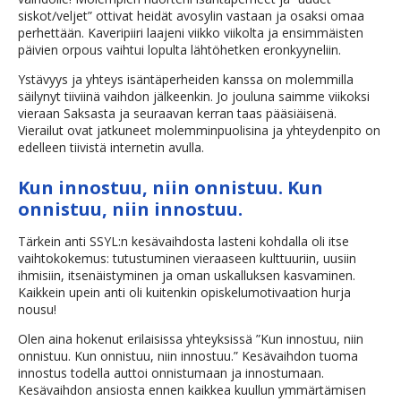
siskot/veljet” ottivat heidät avosylin vastaan ja osaksi omaa
perhettään. Kaveripiiri laajeni viikko viikolta ja ensimmäisten
päivien orpous vaihtui lopulta lähtöhetken eronkyyneliin.
Ystävyys ja yhteys isäntäperheiden kanssa on molemmilla
säilynyt tiiviinä vaihdon jälkeenkin. Jo jouluna saimme viikoksi
vieraan Saksasta ja seuraavan kerran taas pääsiäisenä.
Vierailut ovat jatkuneet molemminpuolisina ja yhteydenpito on
edelleen tiivistä internetin avulla.
Kun innostuu, niin onnistuu. Kun
onnistuu, niin innostuu.
Tärkein anti SSYL:n kesävaihdosta lasteni kohdalla oli itse
vaihtokokemus: tutustuminen vieraaseen kulttuuriin, uusiin
ihmisiin, itsenäistyminen ja oman uskalluksen kasvaminen.
Kaikkein upein anti oli kuitenkin opiskelumotivaation hurja
nousu!
Olen aina hokenut erilaisissa yhteyksissä ”Kun innostuu, niin
onnistuu. Kun onnistuu, niin innostuu.” Kesävaihdon tuoma
innostus todella auttoi onnistumaan ja innostumaan.
Kesävaihdon ansiosta ennen kaikkea kuullun ymmärtämisen