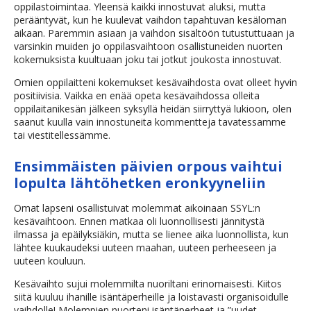
oppilastoimintaa. Yleensä kaikki innostuvat aluksi, mutta
perääntyvät, kun he kuulevat vaihdon tapahtuvan kesäloman
aikaan. Paremmin asiaan ja vaihdon sisältöön tutustuttuaan ja
varsinkin muiden jo oppilasvaihtoon osallistuneiden nuorten
kokemuksista kuultuaan joku tai jotkut joukosta innostuvat.
Omien oppilaitteni kokemukset kesävaihdosta ovat olleet hyvin
positiivisia. Vaikka en enää opeta kesävaihdossa olleita
oppilaitanikesän jälkeen syksyllä heidän siirryttyä lukioon, olen
saanut kuulla vain innostuneita kommentteja tavatessamme
tai viestitellessämme.
Ensimmäisten päivien orpous vaihtui
lopulta lähtöhetken eronkyyneliin
Omat lapseni osallistuivat molemmat aikoinaan SSYL:n
kesävaihtoon. Ennen matkaa oli luonnollisesti jännitystä
ilmassa ja epäilyksiäkin, mutta se lienee aika luonnollista, kun
lähtee kuukaudeksi uuteen maahan, uuteen perheeseen ja
uuteen kouluun.
Kesävaihto sujui molemmilta nuoriltani erinomaisesti. Kiitos
siitä kuuluu ihanille isäntäperheille ja loistavasti organisoidulle
vaihdolle! Molempien nuorteni isäntäperheet ja ”uudet