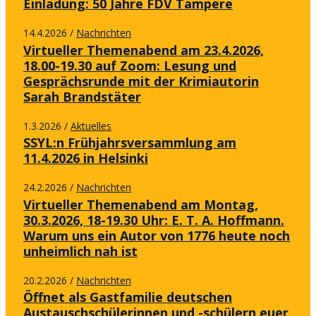
Einladung: 50 Jahre FDV Tampere
14.4.2026
Nachrichten
/
Virtueller Themenabend am 23.4.2026,
18.00-19.30 auf Zoom: Lesung und
Gesprächsrunde mit der Krimiautorin
Sarah Brandstäter
1.3.2026
Aktuelles
/
SSYL:n Frühjahrsversammlung am
11.4.2026 in Helsinki
24.2.2026
Nachrichten
/
Virtueller Themenabend am Montag,
30.3.2026, 18-19.30 Uhr: E. T. A. Hoffmann.
Warum uns ein Autor von 1776 heute noch
unheimlich nah ist
20.2.2026
Nachrichten
/
Öffnet als Gastfamilie deutschen
Austauschschülerinnen und -schülern euer