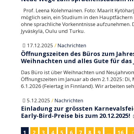
Prof. Leena Kolehmainen. Foto: Maarit Kytöhar
möglich sein, ein Studium in den Hauptfächern 
ohne sprachliche Vorkenntnisse aufzunehmen. Die
Jyväskylä, Oulu und Turku.
/
17.12.2025
Nachrichten
Öffnungszeiten des Büros zum Jahre
Weihnachten und alles Gute für das 
Das Büro ist über Weihnachten und Neujahrvom
Öffnungszeiten im Januar ab dem 2.1.2025: Di,
6.1.2026 (Feiertag in Finnland). Wir arbeiten seh
/
5.12.2025
Nachrichten
Einladung zur grössten Karnevalsfeie
Early-Bird-Preise bis zum 20.12.2025!
1
2
3
4
5
6
7
8
9
…
16