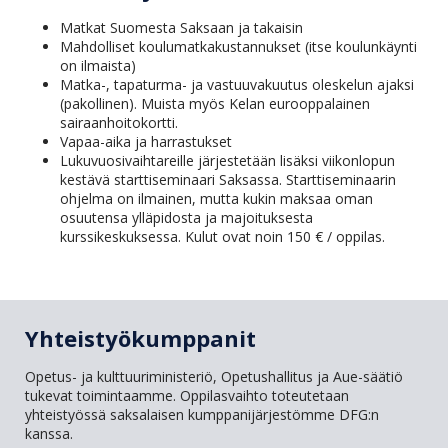
Matkat Suomesta Saksaan ja takaisin
Mahdolliset koulumatkakustannukset (itse koulunkäynti
on ilmaista)
Matka-, tapaturma- ja vastuuvakuutus oleskelun ajaksi
(pakollinen). Muista myös Kelan eurooppalainen
sairaanhoitokortti.
Vapaa-aika ja harrastukset
Lukuvuosivaihtareille järjestetään lisäksi viikonlopun
kestävä starttiseminaari Saksassa. Starttiseminaarin
ohjelma on ilmainen, mutta kukin maksaa oman
osuutensa ylläpidosta ja majoituksesta
kurssikeskuksessa. Kulut ovat noin 150 € / oppilas.
Yhteistyökumppanit
Opetus- ja kulttuuriministeriö, Opetushallitus ja Aue-säätiö
tukevat toimintaamme. Oppilasvaihto toteutetaan
yhteistyössä saksalaisen kumppanijärjestömme DFG:n
kanssa.