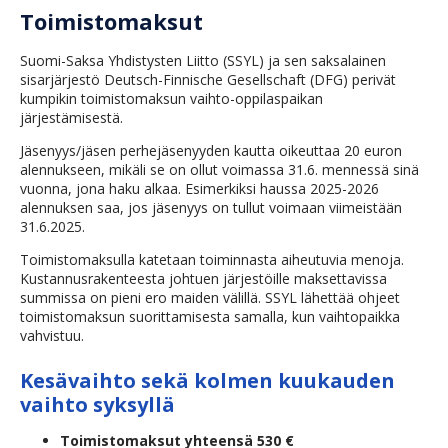
Toimistomaksut
Suomi-Saksa Yhdistysten Liitto (SSYL) ja sen saksalainen
sisarjärjestö Deutsch-Finnische Gesellschaft (DFG) perivät
kumpikin toimistomaksun vaihto-oppilaspaikan
järjestämisestä.
Jäsenyys/jäsen perhejäsenyyden kautta oikeuttaa 20 euron
alennukseen, mikäli se on ollut voimassa 31.6. mennessä sinä
vuonna, jona haku alkaa. Esimerkiksi haussa 2025-2026
alennuksen saa, jos jäsenyys on tullut voimaan viimeistään
31.6.2025.
Toimistomaksulla katetaan toiminnasta aiheutuvia menoja.
Kustannusrakenteesta johtuen järjestöille maksettavissa
summissa on pieni ero maiden välillä. SSYL lähettää ohjeet
toimistomaksun suorittamisesta samalla, kun vaihtopaikka
vahvistuu.
Kesävaihto sekä kolmen kuukauden
vaihto syksyllä
Toimistomaksut yhteensä 530 €