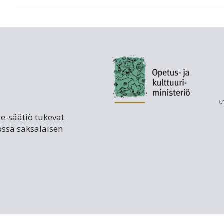
ue-säätiö tukevat
össä saksalaisen