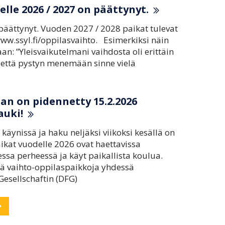
le 2026 / 2027 on päättynyt.
päättynyt. Vuoden 2027 / 2028 paikat tulevat
ww.ssyl.fi/oppilasvaihto. Esimerkiksi näin
n: ”Yleisvaikutelmani vaihdosta oli erittäin
, että pystyn menemään sinne vielä
an on pidennetty 15.2.2026
auki!
äynissä ja haku neljäksi viikoksi kesällä on
ikat vuodelle 2026 ovat haettavissa
essa perheessä ja käyt paikallista koulua.
tää vaihto-oppilaspaikkoja yhdessä
Gesellschaftin (DFG)