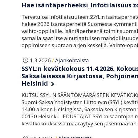
Hae isäntäperheeksi_Infotilaisuus zo
Tervetuloa infotilaisuuteen SSYL:n isäntäperhe
hakee 2026 isäntäperheitä Suomesta kymmenille
vaihto-oppilaille. Isäntäperheenä toimit suomala
samalla saat itse ainutlaatuisen mahdollisuude
oppimiseen suoraan arjen keskellä. Vaihto-op
/
1.3.2026
Ajankohtaista
SSYL:n kevätkokous 11.4.2026. Kokou
Saksalaisessa Kirjastossa, Pohjoinen
Helsinki
KUTSU SSYL:N SÄÄNTÖMÄÄRÄISEEN KEVÄTKOKOUK
Suomi-Saksa Yhdistysten Liitto ry:n (SSYL) kevä
14.00 alkaen Helsingissä, Saksalaisen Kirjaston 
00130 Helsinki. EDUSTAJAT SSYL:n sääntöjen m
kevätkokouksessa määräytyy sen jäsenmäärän p