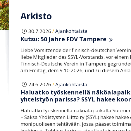
Arkisto
/
30.7.2026
Ajankohtaista
Kutsu: 50 Jahre FDV Tampere
Liebe Vorsitzende der finnisch-deutschen Verein
liebe Mitglieder des SSYL-Vorstands, vor einem
Finnisch-Deutsche Verein in Tampere gegründet.
am Freitag, dem 9.10.2026, und zu diesem Anla
/
24.6.2026
Ajankohtaista
Haluatko työskennellä näköalapaika
yhteistyön parissa? SSYL hakee koo
Haluatko työskennellä näköalapaikalla Suomen 
– Saksa Yhdistysten Liitto ry (SSYL) hakee hakee
monipuoliseen tehtävään, jossa pääset toimim
keskiössä. Tehtävä tarjoaa ainutlaatuisen mahd