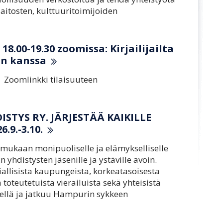
aitosten, kulttuuritoimijoiden
18.00-19.30 zoomissa: Kirjailijailta
rin kanssa
! Zoomlinkki tilaisuuteen
TYS RY. JÄRJESTÄÄ KAIKILLE
.9.-3.10.
ukaan monipuoliselle ja elämykselliselle
yhdistysten jäsenille ja ystäville avoin.
llisista kaupungeista, korkeatasoisesta
oteutetuista vierailuista sekä yhteisistä
rellä ja jatkuu Hampurin sykkeen