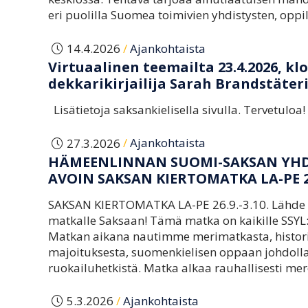
eri puolilla Suomea toimivien yhdistysten, oppil
/
14.4.2026
Ajankohtaista
Virtuaalinen teemailta 23.4.2026, klo 
dekkarikirjailija Sarah Brandstäte
Lisätietoja saksankielisella sivulla. Tervetuloa
/
27.3.2026
Ajankohtaista
HÄMEENLINNAN SUOMI-SAKSAN YHDIS
AVOIN SAKSAN KIERTOMATKA LA-PE 26
SAKSAN KIERTOMATKA LA-PE 26.9.-3.10. Lähde m
matkalle Saksaan! Tämä matka on kaikille SSYL:n 
Matkan aikana nautimme merimatkasta, historia
majoituksesta, suomenkielisen oppaan johdolla t
ruokailuhetkistä. Matka alkaa rauhallisesti me
/
5.3.2026
Ajankohtaista