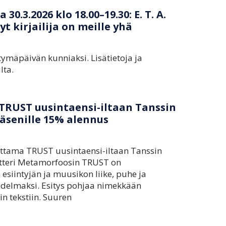
.3.2026 klo 18.00–19.30: E. T. A.
 kirjailija on meille yhä
ymäpäivän kunniaksi. Lisätietoja ja
lta.
 TRUST uusintaensi-iltaan Tanssin
 jäsenille 15% alennus
oittama TRUST uusintaensi-iltaan Tanssin
eatteri Metamorfoosin TRUST on
esiintyjän ja muusikon liike, puhe ja
kudelmaksi. Esitys pohjaa nimekkään
in tekstiin. Suuren