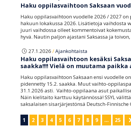
Haku oppilasvaihtoon Saksaan vuodel
Haku oppilasvaihtoon vuodelle 2026 / 2027 on 
hakuun lokakussa 2026. Lisätietoja vaihdosta w
juuri vaihdossa olleet kommentoivat kokemustaa
hyvä. Nautin paljon ajastani Saksassa ja toivon
/
27.1.2026
Ajankohtaista
Haku oppilasvaihtoon kesäksi Saksa
saakka!!!! Vielä on muutama paikka 
Haku oppilasvaihtoon Saksaan ensi vuodelle on k
pidennetty 15.2. saakka. Muut vaihto-oppilaspa
31.1.2026 asti. Vaihto-oppilaana asut paikallis
Näin kielitaito karttuu käytännössä! SSYL välit
saksalaisen sisarjärjestönsä Deutsch-Finnische 
1
2
3
4
5
6
7
8
9
…
25