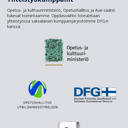
Opetus- ja kulttuuriministeriö, Opetushallitus ja Aue-säätiö
tukevat toimintaamme. Oppilasvaihto toteutetaan
yhteistyössä saksalaisen kumppanijärjestömme DFG:n
kanssa.