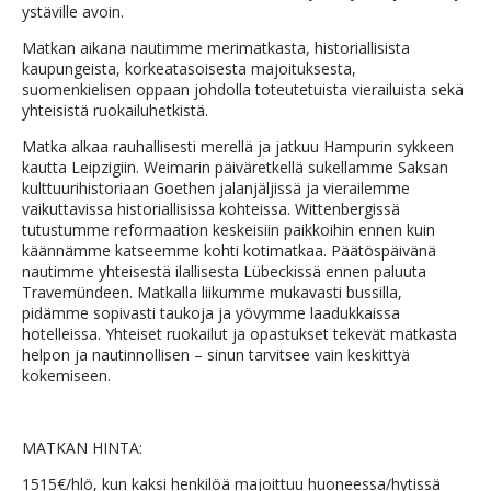
ystäville avoin.
Matkan aikana nautimme merimatkasta, historiallisista
kaupungeista, korkeatasoisesta majoituksesta,
suomenkielisen oppaan johdolla toteutetuista vierailuista sekä
yhteisistä ruokailuhetkistä.
Matka alkaa rauhallisesti merellä ja jatkuu Hampurin sykkeen
kautta Leipzigiin. Weimarin päiväretkellä sukellamme Saksan
kulttuurihistoriaan Goethen jalanjäljissä ja vierailemme
vaikuttavissa historiallisissa kohteissa. Wittenbergissä
tutustumme reformaation keskeisiin paikkoihin ennen kuin
käännämme katseemme kohti kotimatkaa. Päätöspäivänä
nautimme yhteisestä ilallisesta Lübeckissä ennen paluuta
Travemündeen. Matkalla liikumme mukavasti bussilla,
pidämme sopivasti taukoja ja yövymme laadukkaissa
hotelleissa. Yhteiset ruokailut ja opastukset tekevät matkasta
helpon ja nautinnollisen – sinun tarvitsee vain keskittyä
kokemiseen.
MATKAN HINTA:
1515€/hlö, kun kaksi henkilöä majoittuu huoneessa/hytissä