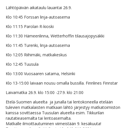
Lähtöpäivän aikataulu lauantai 26.9.
Klo 10:45 Forssan linja-autoasema
Klo 11:15 Parolan R-kioski
Klo 11:30 Hämeenlinna, Wetterhoffin tilausajopysäkki
Klo 11:45 Turenki, linja-autoasema
Klo 12:05 Riihimäki, matkakeskus
Klo 12:45 Tuusula
Klo 13:00 Vuosaaren satama, Helsinki
Klo 13-15:00 laivaan nousu omalla bussilla. Finnlines Finnstar
Laivamatka 26.9. klo 15:00 -27.9. klo 21:00
Etelä-Suomen alueelta ja junalla tai lentokoneella etelään
tulevien matkalaisten matkaan lähtö järjestyy matkatoimiston
kanssa sovittaessa Tuusulan alueelta esim. Tikkurilan
rautatieasemalta tai lentoasemalta.
Matkalle ilmoittautuminen viimeistään 9. kesäkuuta!