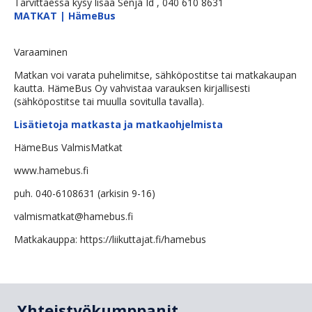
Tarvittaessa kysy lisää Senja Id , 040 610 8631
MATKAT | HämeBus
Varaaminen
Matkan voi varata puhelimitse, sähköpostitse tai matkakaupan
kautta. HämeBus Oy vahvistaa varauksen kirjallisesti
(sähköpostitse tai muulla sovitulla tavalla).
Lisätietoja matkasta ja matkaohjelmista
HämeBus ValmisMatkat
www.hamebus.fi
puh. 040-6108631 (arkisin 9-16)
valmismatkat@hamebus.fi
Matkakauppa: https://liikuttajat.fi/hamebus
Yhteistyökumppanit