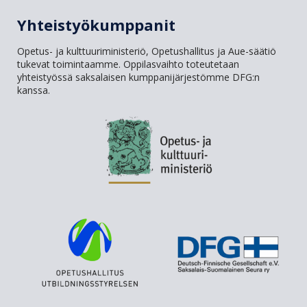
Yhteistyökumppanit
Opetus- ja kulttuuriministeriö, Opetushallitus ja Aue-säätiö
tukevat toimintaamme. Oppilasvaihto toteutetaan
yhteistyössä saksalaisen kumppanijärjestömme DFG:n
kanssa.