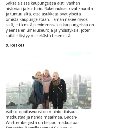
Saksalaisissa kaupungeissa aistii vanhan
historian ja kultturin. Rakennukset ovat kauniita
ja tuntuu siltä, että asukkaat ovat ylpeitä
omista kaupungeistaan. Tämän näkee myös
siitä, että mitä pienimmissäkin kaupungeissa on
yleensä eri urheiluseuroja ja yhdistyksiä, joten
kaikille löytyy mielekästä tekemistä.
9. Retket
Vaihto-oppilasvuosi on mainio tilaisuus
matkustaa ja nähdä maailmaa. Baden-
Württembergistä on helppo matkustaa
Deutsche Bahnilla ympäri Saksaa ja