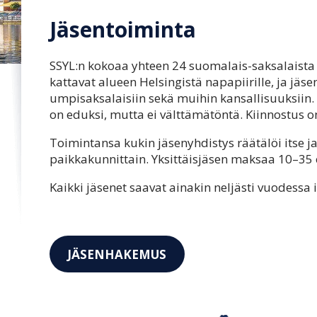
Jäsentoiminta
SSYL:n kokoaa yhteen 24 suomalais-saksalaista 
kattavat alueen Helsingistä napapiirille, ja jäs
umpisaksalaisiin sekä muihin kansallisuuksiin.
on eduksi, mutta ei välttämätöntä. Kiinnostus o
Toimintansa kukin jäsenyhdistys räätälöi itse j
paikkakunnittain. Yksittäisjäsen maksaa 10–35
Kaikki jäsenet saavat ainakin neljästi vuodessa 
JÄSENHAKEMUS