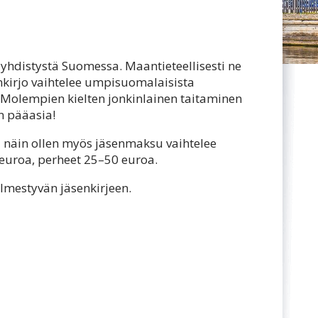
yhdistystä Suomessa. Maantieteellisesti ne
enkirjo vaihtelee umpisuomalaisista
 Molempien kielten jonkinlainen taitaminen
n pääasia!
a näin ollen myös jäsenmaksu vaihtelee
 euroa, perheet 25–50 euroa.
ilmestyvän jäsenkirjeen.