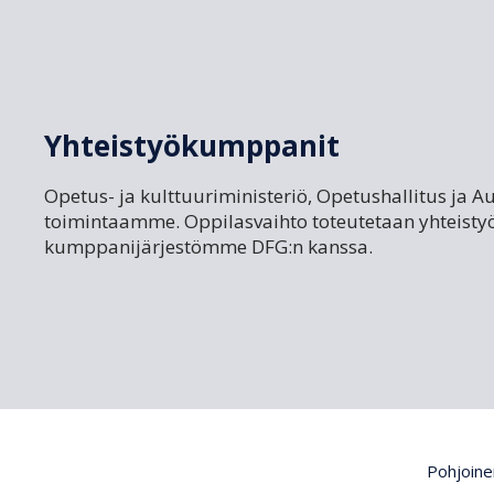
Yhteistyökumppanit
Opetus- ja kulttuuriministeriö, Opetushallitus ja A
toimintaamme. Oppilasvaihto toteutetaan yhteisty
kumppanijärjestömme DFG:n kanssa.
Pohjoinen