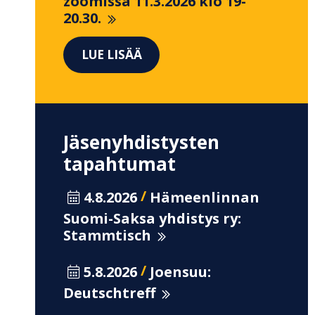
zoomissa 11.3.2026 klo 19-
20.30.
LUE LISÄÄ
Jäsenyhdistysten
tapahtumat
/
4.8.2026
Hämeenlinnan
Suomi-Saksa yhdistys ry:
Stammtisch
/
5.8.2026
Joensuu:
Deutschtreff