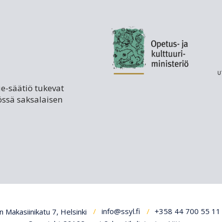
ue-säätiö tukevat
össä saksalaisen
 Makasiinikatu 7, Helsinki
info@ssyl.fi
+358 44 700 55 11