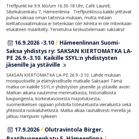
Treffpunkt ke 9.9. klo/um 16.30-18 Uhr, Café Laurell,
Sibeliuksenkatu 7, Hämeenlinna Treffpunktissa kaikki yrittävät
puhua saksaa oman taitonsa mukaan, mutta mitään
kielitaitovaatimuksia ei tietenkään ole! Aiheita ei ole mitenkään
etukäteen määritelty. Tervetuloa keskustelemaan saksaksi!
/
16.9.2026 -3.10
Hämeenlinnan Suomi-
Saksa yhdistys ry: SAKSAN KIERTOMATKA LA-
PE 26.9.-3.10. Kaikille SSYL:n yhdistysten
jäsenille ja ystäville
SAKSAN KIERTOMATKA LA-PE 26.9.-3.10. Lähde mukaan
monipuoliselle ja elämykselliselle matkalle Saksaan! Tämä
matka on kaikille SSYL:n yhdistysten jäsenille ja ystäville avoin.
Matkan aikana nautimme merimatkasta, historiallisista
kaupungeista, korkeatasoisesta majoituksesta,
suomenkielisen oppaan johdolla toteutetuista vierailuista sekä
yhteisistä ruokailuhetkistä. Matka alkaa rauhallisesti merellä ja
jatkuu Hampurin sykkeen
/
17.9.2026
Olutravintola Birger,
/
Raatihuoneenkatu 5, Hämeenlinna