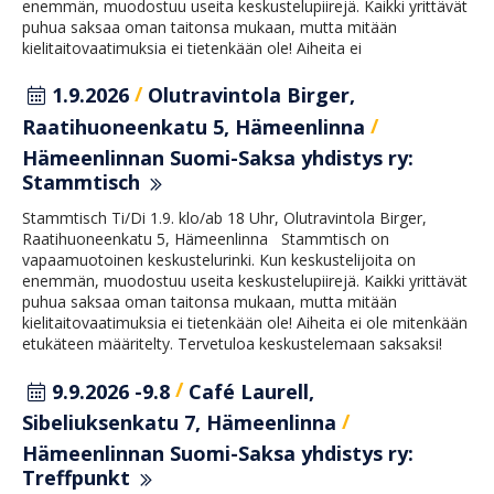
enemmän, muodostuu useita keskustelupiirejä. Kaikki yrittävät
puhua saksaa oman taitonsa mukaan, mutta mitään
kielitaitovaatimuksia ei tietenkään ole! Aiheita ei
/
1.9.2026
Olutravintola Birger,
/
Raatihuoneenkatu 5, Hämeenlinna
Hämeenlinnan Suomi-Saksa yhdistys ry:
Stammtisch
Stammtisch Ti/Di 1.9. klo/ab 18 Uhr, Olutravintola Birger,
Raatihuoneenkatu 5, Hämeenlinna Stammtisch on
vapaamuotoinen keskustelurinki. Kun keskustelijoita on
enemmän, muodostuu useita keskustelupiirejä. Kaikki yrittävät
puhua saksaa oman taitonsa mukaan, mutta mitään
kielitaitovaatimuksia ei tietenkään ole! Aiheita ei ole mitenkään
etukäteen määritelty. Tervetuloa keskustelemaan saksaksi!
/
9.9.2026 -9.8
Café Laurell,
/
Sibeliuksenkatu 7, Hämeenlinna
Hämeenlinnan Suomi-Saksa yhdistys ry:
Treffpunkt