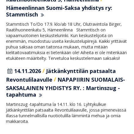
Hämeenlinnan Suomi-Saksa yhdistys ry:
Stammtisch
Stammtisch To/Do 17.9. klo/ab 18 Uhr, Olutravintola Birger,
Raatihuoneenkatu 5, Hämeenlinna Stammtisch on
vapaamuotoinen keskustelurinki. Kun keskustelijoita on
enemmän, muodostuu useita keskustelupiirejä. Kaikki yrittävät
puhua saksaa oman taitonsa mukaan, mutta mitään
kielitaitovaatimuksia ei tietenkään ole! Aiheita ei ole mitenkään
etukäteen määritelty. Tervetuloa keskustelemaan saksaksi!
/
14.11.2026
Jätkänkynttilän patsaalta
/
Revontulilaavulle
NAPAPIIRIN SUOMALAIS-
SAKSALAINEN YHDISTYS RY. : Martinszug -
tapahtuma
Martinszug -tapahtuma la 14.11. klo 16. Lyhtykulkue
Jätkänkynttilän patsaalta Revontulilaavulle, jossa pimenevässä
illassa tunnelmallisilla nuotiotulilla lämmintä mehua ja omia
makkaroita.