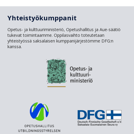
Yhteistyökumppanit
Opetus- ja kulttuuriministeriö, Opetushallitus ja Aue-säätiö
tukevat toimintaamme. Oppilasvaihto toteutetaan
yhteistyössä saksalaisen kumppanijärjestömme DFG:n
kanssa.