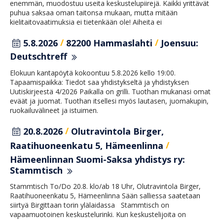
enemmän, muodostuu useita keskustelupiirejä. Kaikki yrittävät
puhua saksaa oman taitonsa mukaan, mutta mitään
kielitaitovaatimuksia ei tietenkään ole! Aiheita ei
/
/
5.8.2026
82200 Hammaslahti
Joensuu:
Deutschtreff
Elokuun kantapöytä kokoontuu 5.8.2026 kello 19:00.
Tapaamispaikka: Tiedot saa yhdistykseltä ja yhdistyksen
Uutiskirjeestä 4/2026 Paikalla on grilli. Tuothan mukanasi omat
eväät ja juomat. Tuothan itsellesi myös lautasen, juomakupin,
ruokailuvälineet ja istuimen.
/
20.8.2026
Olutravintola Birger,
/
Raatihuoneenkatu 5, Hämeenlinna
Hämeenlinnan Suomi-Saksa yhdistys ry:
Stammtisch
Stammtisch To/Do 20.8. klo/ab 18 Uhr, Olutravintola Birger,
Raatihuoneenkatu 5, Hämeenlinna Sään salliessa saatetaan
siirtyä Birgittaan torin ylälaidassa Stammtisch on
vapaamuotoinen keskustelurinki. Kun keskustelijoita on