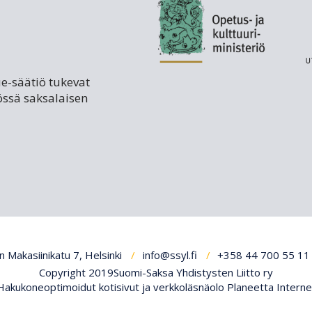
ue-säätiö tukevat
össä saksalaisen
 Makasiinikatu 7, Helsinki
info@ssyl.fi
+358 44 700 55 11
Copyright 2019Suomi-Saksa Yhdistysten Liitto ry
Hakukoneoptimoidut kotisivut ja verkkoläsnäolo Planeetta Interne