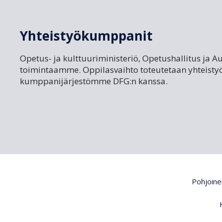
Yhteistyökumppanit
Opetus- ja kulttuuriministeriö, Opetushallitus ja A
toimintaamme. Oppilasvaihto toteutetaan yhteisty
kumppanijärjestömme DFG:n kanssa.
Pohjoinen