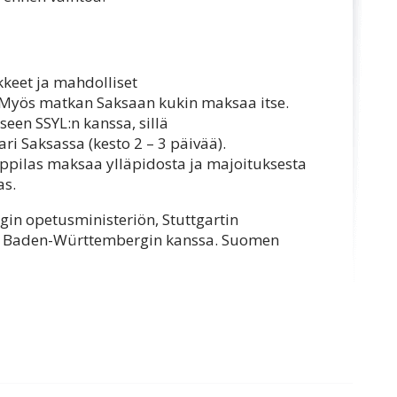
keet ja mahdolliset
Myös matkan Saksaan kukin maksaa itse.
seen SSYL:n kanssa, sillä
ari Saksassa (kesto 2 – 3 päivää).
oppilas maksaa ylläpidosta ja majoituksesta
as.
in opetusministeriön, Stuttgartin
aft Baden-Württembergin kanssa. Suomen