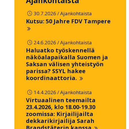
Ajankohtaista
/
30.7.2026
Ajankohtaista
Kutsu: 50 Jahre FDV Tampere
/
24.6.2026
Ajankohtaista
Haluatko työskennellä
näköalapaikalla Suomen ja
Saksan välisen yhteistyön
parissa? SSYL hakee
koordinaattoria.
/
14.4.2026
Ajankohtaista
Virtuaalinen teemailta
23.4.2026, klo 18.00-19.30
zoomissa: Kirjailijailta
dekkarikirjailija Sarah
Brandstäterin kanssa