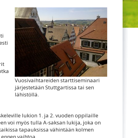
ti
esti
it
otka
Vuosivaihtareiden starttiseminaari
järjestetään Stuttgartissa tai sen
lähistöllä.
eleville lukion 1. ja 2. vuoden oppilaille
een voi myös tulla A-saksan lukija, joka on
kaikissa tapauksissa vähintään kolmen
 ennen vaihtoa.