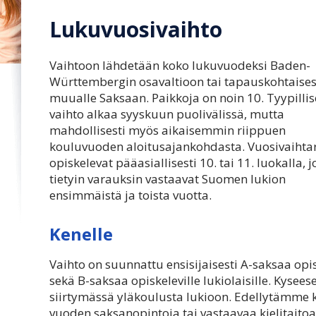
Lukuvuosivaihto
Vaihtoon lähdetään koko lukuvuodeksi Baden-
Württembergin osavaltioon tai tapauskohtaises
muualle Saksaan. Paikkoja on noin 10. Tyypillis
vaihto alkaa syyskuun puolivälissä, mutta
mahdollisesti myös aikaisemmin riippuen
kouluvuoden aloitusajankohdasta. Vuosivaihtar
opiskelevat pääasiallisesti 10. tai 11. luokalla, j
tietyin varauksin vastaavat Suomen lukion
ensimmäistä ja toista vuotta.
Kenelle
Vaihto on suunnattu ensisijaisesti A-saksaa opisk
sekä B-saksaa opiskeleville lukiolaisille. Kysees
siirtymässä yläkoulusta lukioon. Edellytämme 
vuoden saksanopintoja tai vastaavaa kielitaitoa