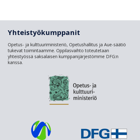
Yhteistyökumppanit
Opetus- ja kulttuuriministeriö, Opetushallitus ja Aue-säätiö
tukevat toimintaamme. Oppilasvaihto toteutetaan
yhteistyössä saksalaisen kumppanijärjestömme DFG:n
kanssa.