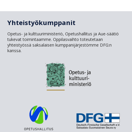
Yhteistyökumppanit
Opetus- ja kulttuuriministeriö, Opetushallitus ja Aue-säätiö
tukevat toimintaamme. Oppilasvaihto toteutetaan
yhteistyössä saksalaisen kumppanijärjestömme DFG:n
kanssa.