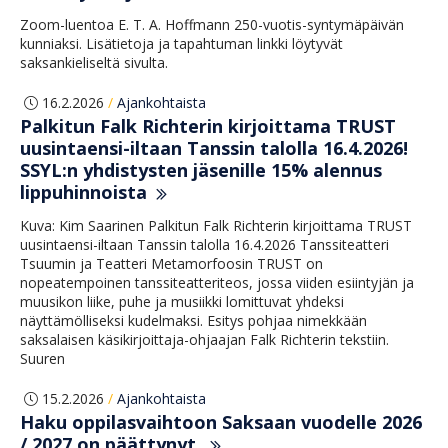
Zoom-luentoa E. T. A. Hoffmann 250-vuotis-syntymäpäivän
kunniaksi. Lisätietoja ja tapahtuman linkki löytyvät
saksankieliseltä sivulta.
16.2.2026
Ajankohtaista
/
Palkitun Falk Richterin kirjoittama TRUST
uusintaensi-iltaan Tanssin talolla 16.4.2026!
SSYL:n yhdistysten jäsenille 15% alennus
lippuhinnoista
Kuva: Kim Saarinen Palkitun Falk Richterin kirjoittama TRUST
uusintaensi-iltaan Tanssin talolla 16.4.2026 Tanssiteatteri
Tsuumin ja Teatteri Metamorfoosin TRUST on
nopeatempoinen tanssiteatteriteos, jossa viiden esiintyjän ja
muusikon liike, puhe ja musiikki lomittuvat yhdeksi
näyttämölliseksi kudelmaksi. Esitys pohjaa nimekkään
saksalaisen käsikirjoittaja-ohjaajan Falk Richterin tekstiin.
Suuren
15.2.2026
Ajankohtaista
/
Haku oppilasvaihtoon Saksaan vuodelle 2026
/ 2027 on päättynyt.