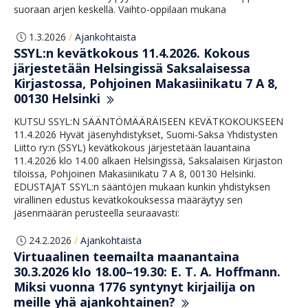
suoraan arjen keskellä. Vaihto-oppilaan mukana
1.3.2026
Ajankohtaista
/
SSYL:n kevätkokous 11.4.2026. Kokous
järjestetään Helsingissä Saksalaisessa
Kirjastossa, Pohjoinen Makasiinikatu 7 A 8,
00130 Helsinki
KUTSU SSYL:N SÄÄNTÖMÄÄRÄISEEN KEVÄTKOKOUKSEEN
11.4.2026 Hyvät jäsenyhdistykset, Suomi-Saksa Yhdistysten
Liitto ry:n (SSYL) kevätkokous järjestetään lauantaina
11.4.2026 klo 14.00 alkaen Helsingissä, Saksalaisen Kirjaston
tiloissa, Pohjoinen Makasiinikatu 7 A 8, 00130 Helsinki.
EDUSTAJAT SSYL:n sääntöjen mukaan kunkin yhdistyksen
virallinen edustus kevätkokouksessa määräytyy sen
jäsenmäärän perusteella seuraavasti:
24.2.2026
Ajankohtaista
/
Virtuaalinen teemailta maanantaina
30.3.2026 klo 18.00–19.30: E. T. A. Hoffmann.
Miksi vuonna 1776 syntynyt kirjailija on
meille yhä ajankohtainen?