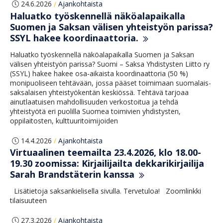
24.6.2026
Ajankohtaista
/
Haluatko työskennellä näköalapaikalla
Suomen ja Saksan välisen yhteistyön parissa?
SSYL hakee koordinaattoria.
Haluatko työskennellä näköalapaikalla Suomen ja Saksan
välisen yhteistyön parissa? Suomi – Saksa Yhdistysten Liitto ry
(SSYL) hakee hakee osa-aikaista koordinaattoria (50 %)
monipuoliseen tehtävään, jossa pääset toimimaan suomalais-
saksalaisen yhteistyökentän keskiössä. Tehtävä tarjoaa
ainutlaatuisen mahdollisuuden verkostoitua ja tehdä
yhteistyötä eri puolilla Suomea toimivien yhdistysten,
oppilaitosten, kulttuuritoimijoiden
14.4.2026
Ajankohtaista
/
Virtuaalinen teemailta 23.4.2026, klo 18.00-
19.30 zoomissa: Kirjailijailta dekkarikirjailija
Sarah Brandstäterin kanssa
Lisätietoja saksankielisella sivulla. Tervetuloa! Zoomlinkki
tilaisuuteen
27.3.2026
Ajankohtaista
/