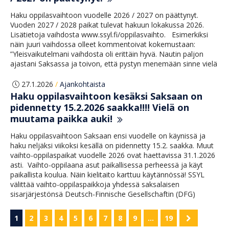
Haku oppilasvaihtoon vuodelle 2026 / 2027 on päättynyt.
Vuoden 2027 / 2028 paikat tulevat hakuun lokakussa 2026.
Lisätietoja vaihdosta www.ssyl.fi/oppilasvaihto. Esimerkiksi
näin juuri vaihdossa olleet kommentoivat kokemustaan:
”Yleisvaikutelmani vaihdosta oli erittäin hyvä. Nautin paljon
ajastani Saksassa ja toivon, että pystyn menemään sinne vielä
27.1.2026
Ajankohtaista
/
Haku oppilasvaihtoon kesäksi Saksaan on
pidennetty 15.2.2026 saakka!!!! Vielä on
muutama paikka auki!
Haku oppilasvaihtoon Saksaan ensi vuodelle on käynissä ja
haku neljäksi viikoksi kesällä on pidennetty 15.2. saakka. Muut
vaihto-oppilaspaikat vuodelle 2026 ovat haettavissa 31.1.2026
asti. Vaihto-oppilaana asut paikallisessa perheessä ja käyt
paikallista koulua. Näin kielitaito karttuu käytännössä! SSYL
välittää vaihto-oppilaspaikkoja yhdessä saksalaisen
sisarjärjestönsä Deutsch-Finnische Gesellschaftin (DFG)
1
2
3
4
5
6
7
8
9
…
19