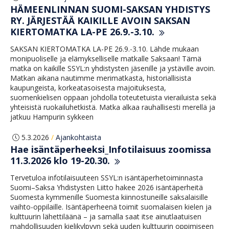
HÄMEENLINNAN SUOMI-SAKSAN YHDISTYS
RY. JÄRJESTÄÄ KAIKILLE AVOIN SAKSAN
KIERTOMATKA LA-PE 26.9.-3.10.
SAKSAN KIERTOMATKA LA-PE 26.9.-3.10. Lähde mukaan
monipuoliselle ja elämykselliselle matkalle Saksaan! Tämä
matka on kaikille SSYL:n yhdistysten jäsenille ja ystäville avoin.
Matkan aikana nautimme merimatkasta, historiallisista
kaupungeista, korkeatasoisesta majoituksesta,
suomenkielisen oppaan johdolla toteutetuista vierailuista sekä
yhteisistä ruokailuhetkistä. Matka alkaa rauhallisesti merellä ja
jatkuu Hampurin sykkeen
5.3.2026
Ajankohtaista
/
Hae isäntäperheeksi_Infotilaisuus zoomissa
11.3.2026 klo 19-20.30.
Tervetuloa infotilaisuuteen SSYL:n isäntäperhetoiminnasta
Suomi–Saksa Yhdistysten Liitto hakee 2026 isäntäperheitä
Suomesta kymmenille Suomesta kiinnostuneille saksalaisille
vaihto-oppilaille. Isäntäperheenä toimit suomalaisen kielen ja
kulttuurin lähettiläänä – ja samalla saat itse ainutlaatuisen
mahdollisuuden kielikylpyyn sekä uuden kulttuurin oppimiseen