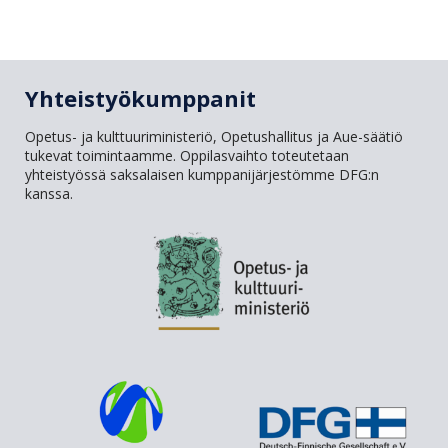
Yhteistyökumppanit
Opetus- ja kulttuuriministeriö, Opetushallitus ja Aue-säätiö
tukevat toimintaamme. Oppilasvaihto toteutetaan
yhteistyössä saksalaisen kumppanijärjestömme DFG:n
kanssa.