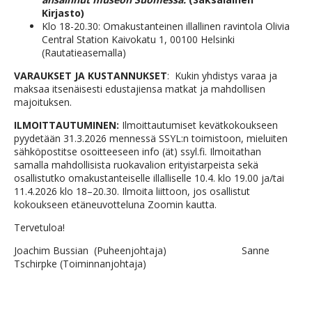
Kirjasto)
Klo 18-20.30: Omakustanteinen illallinen ravintola Olivia
Central Station Kaivokatu 1, 00100 Helsinki
(Rautatieasemalla)
VARAUKSET JA KUSTANNUKSET
: Kukin yhdistys varaa ja
maksaa itsenäisesti edustajiensa matkat ja mahdollisen
majoituksen.
ILMOITTAUTUMINEN:
Ilmoittautumiset kevätkokoukseen
pyydetään 31.3.2026 mennessä SSYL:n toimistoon, mieluiten
sähköpostitse osoitteeseen info (ät) ssyl.fi. Ilmoitathan
samalla mahdollisista ruokavalion erityistarpeista sekä
osallistutko omakustanteiselle illalliselle 10.4. klo 19.00 ja/tai
11.4.2026 klo 18–20.30. Ilmoita liittoon, jos osallistut
kokoukseen etäneuvotteluna Zoomin kautta.
Tervetuloa!
Joachim Bussian (Puheenjohtaja) Sanne
Tschirpke (Toiminnanjohtaja)