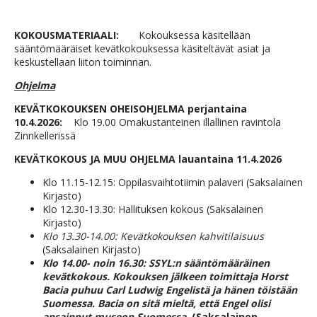
KOKOUSMATERIAALI
:
Kokouksessa käsitellään
sääntömääräiset kevätkokouksessa käsiteltävät asiat ja
keskustellaan liiton toiminnan.
Ohjelma
KEVÄTKOKOUKSEN OHEISOHJELMA perjantaina
10.4.2026:
Klo 19.00 Omakustanteinen illallinen ravintola
Zinnkellerissä
KEVÄTKOKOUS JA MUU OHJELMA lauantaina 11.4.2026
Klo 11.15-12.15: Oppilasvaihtotiimin palaveri (Saksalainen
Kirjasto)
Klo 12.30-13.30: Hallituksen kokous (Saksalainen
Kirjasto)
Klo 13.30-14.00: Kevätkokouksen kahvitilaisuus
(Saksalainen Kirjasto)
Klo 14.00- noin 16.30: SSYL:n sääntömääräinen
kevätkokous. Kokouksen jälkeen
toimittaja Horst
Bacia puhuu Carl Ludwig Engelistä ja hänen töistään
Suomessa. Bacia on sitä mieltä, että Engel olisi
ansainnut museon Suomessa.
(Saksalainen