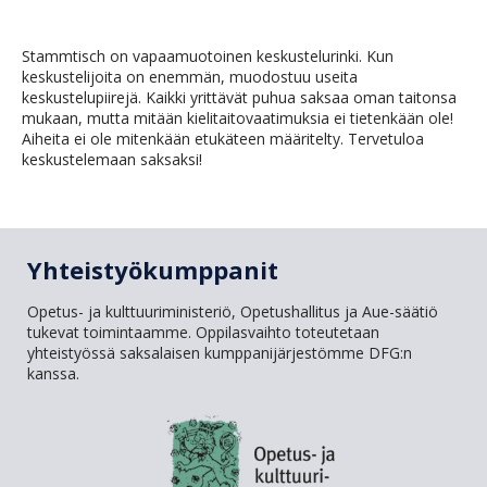
Stammtisch on vapaamuotoinen keskustelurinki. Kun
keskustelijoita on enemmän, muodostuu useita
keskustelupiirejä. Kaikki yrittävät puhua saksaa oman taitonsa
mukaan, mutta mitään kielitaitovaatimuksia ei tietenkään ole!
Aiheita ei ole mitenkään etukäteen määritelty. Tervetuloa
keskustelemaan saksaksi!
Yhteistyökumppanit
Opetus- ja kulttuuriministeriö, Opetushallitus ja Aue-säätiö
tukevat toimintaamme. Oppilasvaihto toteutetaan
yhteistyössä saksalaisen kumppanijärjestömme DFG:n
kanssa.