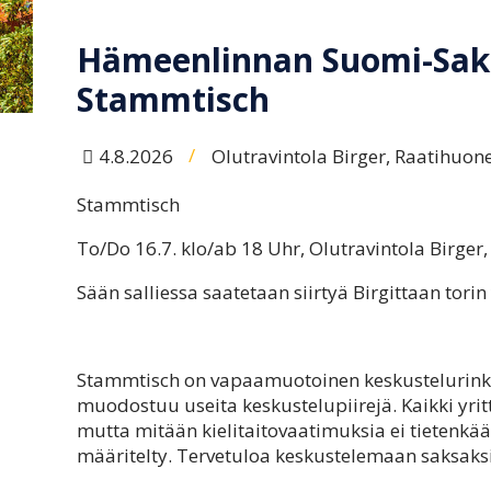
Hämeenlinnan Suomi-Saks
Stammtisch
/
4.8.2026
Olutravintola Birger, Raatihuo
Stammtisch
To/Do 16.7. klo/ab 18 Uhr, Olutravintola Birge
Sään salliessa saatetaan siirtyä Birgittaan torin
Stammtisch on vapaamuotoinen keskustelurinki
muodostuu useita keskustelupiirejä. Kaikki yr
mutta mitään kielitaitovaatimuksia ei tietenkää
määritelty. Tervetuloa keskustelemaan saksaksi