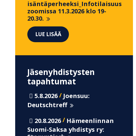
isäntäperheeksi_Infotilaisuus
zoomissa 11.3.2026 klo 19-
20.30.
LUE LISÄÄ
Jäsenyhdistysten
tapahtumat
/
5.8.2026
Joensuu:
Deutschtreff
/
20.8.2026
Hämeenlinnan
Suomi-Saksa yhdistys ry: