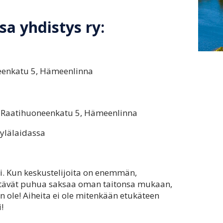
a yhdistys ry:
neenkatu 5, Hämeenlinna
r, Raatihuoneenkatu 5, Hämeenlinna
 ylälaidassa
. Kun keskustelijoita on enemmän,
ittävät puhua saksaa oman taitonsa mukaan,
n ole! Aiheita ei ole mitenkään etukäteen
!