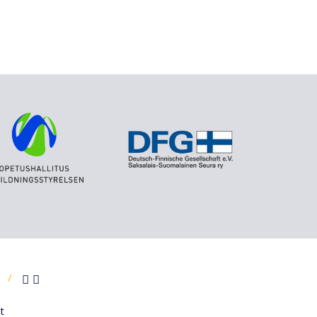
/
1
t