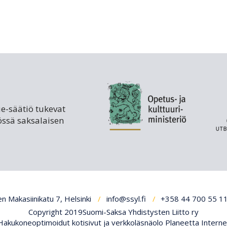
ue-säätiö tukevat
össä saksalaisen
n Makasiinikatu 7, Helsinki
info@ssyl.fi
+358 44 700 55 1
Copyright 2019Suomi-Saksa Yhdistysten Liitto ry
Hakukoneoptimoidut kotisivut ja verkkoläsnäolo Planeetta Interne