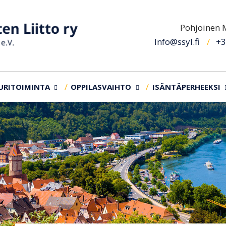
Pohjoinen M
Info@ssyl.fi
+3
URITOIMINTA
OPPILASVAIHTO
ISÄNTÄPERHEEKSI