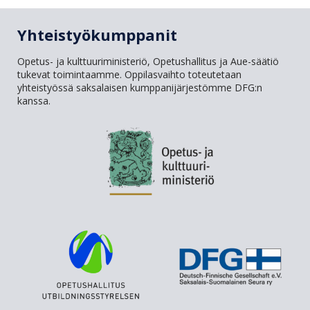
Yhteistyökumppanit
Opetus- ja kulttuuriministeriö, Opetushallitus ja Aue-säätiö
tukevat toimintaamme. Oppilasvaihto toteutetaan
yhteistyössä saksalaisen kumppanijärjestömme DFG:n
kanssa.