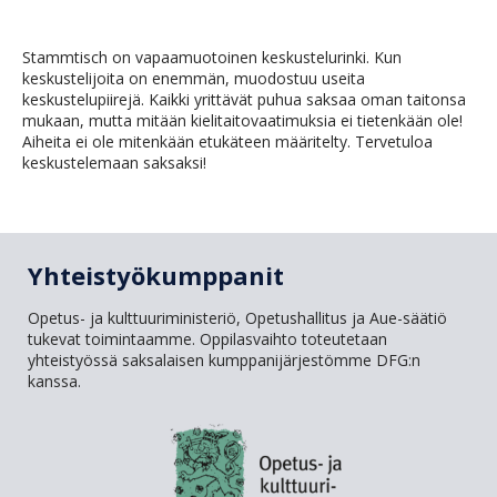
Stammtisch on vapaamuotoinen keskustelurinki. Kun
keskustelijoita on enemmän, muodostuu useita
keskustelupiirejä. Kaikki yrittävät puhua saksaa oman taitonsa
mukaan, mutta mitään kielitaitovaatimuksia ei tietenkään ole!
Aiheita ei ole mitenkään etukäteen määritelty. Tervetuloa
keskustelemaan saksaksi!
Yhteistyökumppanit
Opetus- ja kulttuuriministeriö, Opetushallitus ja Aue-säätiö
tukevat toimintaamme. Oppilasvaihto toteutetaan
yhteistyössä saksalaisen kumppanijärjestömme DFG:n
kanssa.