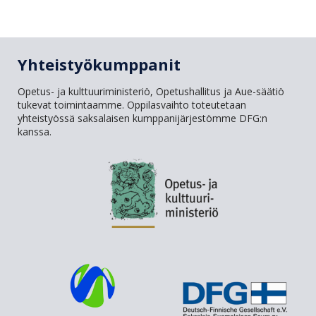
Yhteistyökumppanit
Opetus- ja kulttuuriministeriö, Opetushallitus ja Aue-säätiö
tukevat toimintaamme. Oppilasvaihto toteutetaan
yhteistyössä saksalaisen kumppanijärjestömme DFG:n
kanssa.