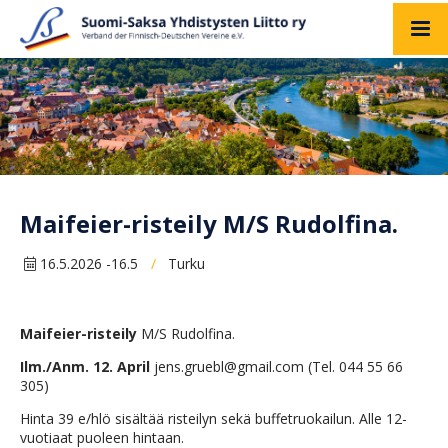
Maifeier-risteily M/S Rudolfina.
16.5.2026 -16.5
Turku
/
Maifeier-risteily
M/S Rudolfina.
Ilm./Anm. 12. April
jens.gruebl@gmail.com (Tel. 044 55 66
305)
Hinta 39 e/hlö sisältää risteilyn sekä buffetruokailun. Alle 12-
vuotiaat puoleen hintaan.